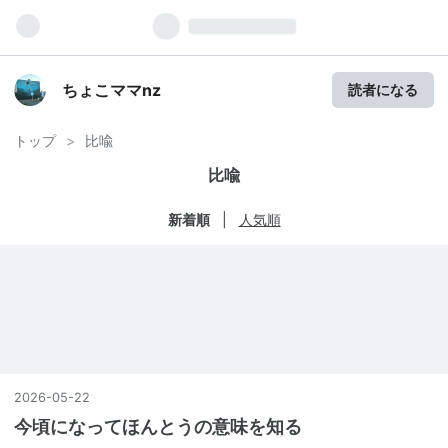
ちょこママnz
読者になる
トップ
>
比喩
比喩
新着順
人気順
2026
-
05
-
22
今頃になってほんとうの意味を知る